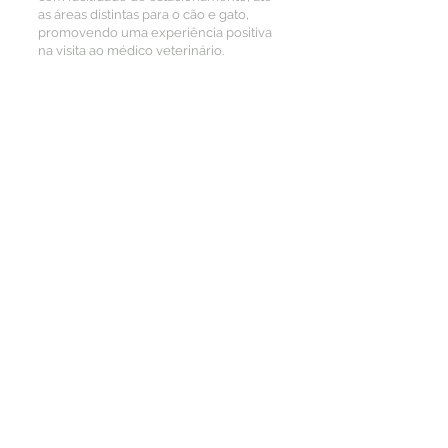
as áreas distintas para o cão e gato,
promovendo uma experiência positiva
na visita ao médico veterinário.
Protegemos com amor!
© 2025 por Grupo Vet Protect