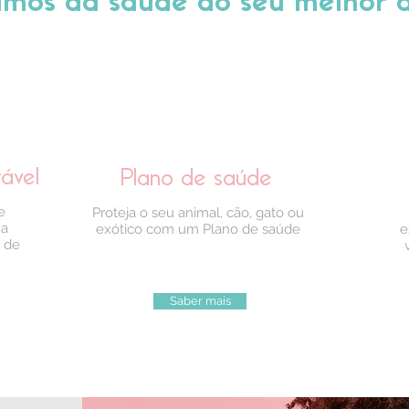
mos da saúde do seu melhor 
tável
Plano de saúde
e
Proteja o seu animal, cão, gato ou
 a
exótico com um Plano de saúde
e
a de
Saber mais