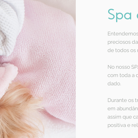
Spa 
Entendemos 
preciosos da
de todos os
No nosso SP
com toda a d
dado.
Durante os 
em abundânc
assim que c
positiva e re