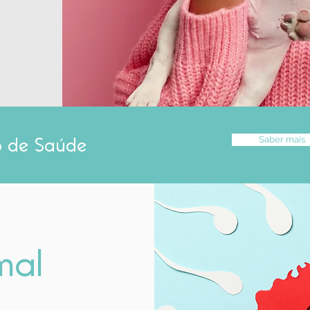
Saber mais
no de Saúde
mal