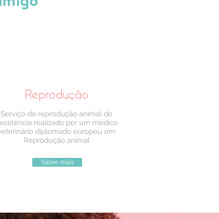
amigo
Reprodução
Serviço de reprodução animal de
xcelência realizado por um médico
veterinário diplomado europeu em
Reprodução animal
Saber mais